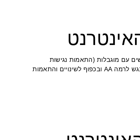
אינטרנט
שים עם מוגבלות (התאמות נגישות
לשירות) התשע"ג 2013, לתקן הישראלי ת"י 5568 המבוסס על הנחיותWCAG 2.0 , האתר הונגש לרמה AA ובכפוף לשינויים והתאמות